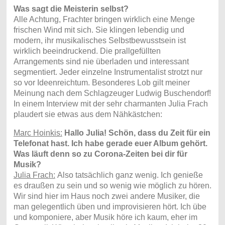
Was sagt die Meisterin selbst?
Alle Achtung, Frachter bringen wirklich eine Menge
frischen Wind mit sich. Sie klingen lebendig und
modern, ihr musikalisches Selbstbewusstsein ist
wirklich beeindruckend. Die prallgefüllten
Arrangements sind nie überladen und interessant
segmentiert. Jeder einzelne Instrumentalist strotzt nur
so vor Ideenreichtum. Besonderes Lob gilt meiner
Meinung nach dem Schlagzeuger Ludwig Buschendorf!
In einem Interview mit der sehr charmanten Julia Frach
plaudert sie etwas aus dem Nähkästchen:
Marc Hoinkis:
Hallo Julia! Schön, dass du Zeit für ein
Telefonat hast. Ich habe gerade euer Album gehört.
Was läuft denn so zu Corona-Zeiten bei dir für
Musik?
Julia Frach:
Also tatsächlich ganz wenig. Ich genieße
es draußen zu sein und so wenig wie möglich zu hören.
Wir sind hier im Haus noch zwei andere Musiker, die
man gelegentlich üben und improvisieren hört. Ich übe
und komponiere, aber Musik höre ich kaum, eher im