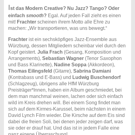
I
st das
Modern Creative? Nu Jazz? Tango? Oder
einfach
smooth
?
Egal. Auf jeden Fall zieht es einen
mit!
Frachter
scheinen ihrem Motto alle Ehre zu
machen: „Wir transportieren, was uns bewegt.“
Frachter
ist ein sechsköpfiges Jazz-Ensemble aus
Würzburg, dessen Mitgliedern scheinbar viel durch den
Kopf geistert.
Julia Frach
(Gesang, Komposition und
Arrangements),
Sebastian Wagner
(Tenor Saxophon
und Bass Klarinette),
Nadine Soppa
(Akkordeon),
Thomas Eilingsfeld
(Gitarre),
Sabrina Damiani
(Kontrabass und E-Bass) und
Ludwig Buschendorf
(Schlagzeug), übrigens alle HfM Würzburg
Preisträger*Innen, haben ein Album geschmiedet, bei
dem man manchmal weinen, lachen oder sich einfach
wild im Kreis drehen will. Bei einem Song findet man
sich auf dem Kirmes-Karussel, beim nächsten in einem
David Lynch Film wieder. Die Kirsche auf dem Eis sind
dabei die freien Soli, bei denen jeder zeigen darf, was
sie oder er drauf hat. Und das ist in jedem Falle eine
ganz eigene Überraschung!