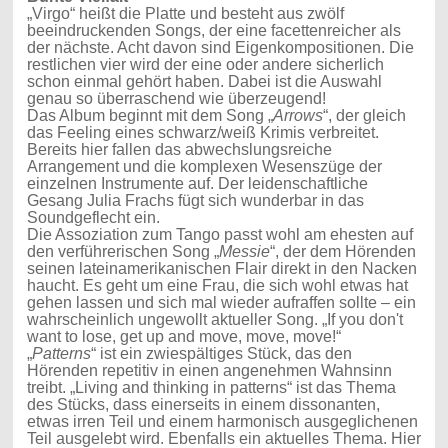
„
Virgo“ heißt die Platte und besteht aus zwölf
beeindruckenden Songs, der eine facettenreicher als
der nächste. Acht davon sind Eigenkompositionen. Die
restlichen vier wird der eine oder andere sicherlich
schon einmal gehört haben. Dabei ist die Auswahl
genau so überraschend wie überzeugend!
Das Album beginnt mit dem Song „
Arrows
“, der gleich
das Feeling eines schwarz/weiß Krimis verbreitet.
Bereits hier fallen das abwechslungsreiche
Arrangement und die komplexen Wesenszüge der
einzelnen Instrumente auf. Der leidenschaftliche
Gesang Julia Frachs fügt sich wunderbar in das
Soundgeflecht ein.
Die Assoziation zum Tango passt wohl am ehesten auf
den verführerischen Song „
Messie
“, der dem Hörenden
seinen lateinamerikanischen Flair direkt in den Nacken
haucht. Es geht um eine Frau, die sich wohl etwas hat
gehen lassen und sich mal wieder aufraffen sollte – ein
wahrscheinlich ungewollt aktueller Song.
„If you don't
want to lose, get up and move, move, move!“
„
Patterns
“ ist ein zwiespältiges Stück, das den
Hörenden repetitiv in einen angenehmen Wahnsinn
treibt. „Living and thinking in patterns“ ist das Thema
des Stücks, dass einerseits in einem dissonanten,
etwas irren Teil und einem harmonisch ausgeglichenen
Teil ausgelebt wird. Ebenfalls ein aktuelles Thema. Hier