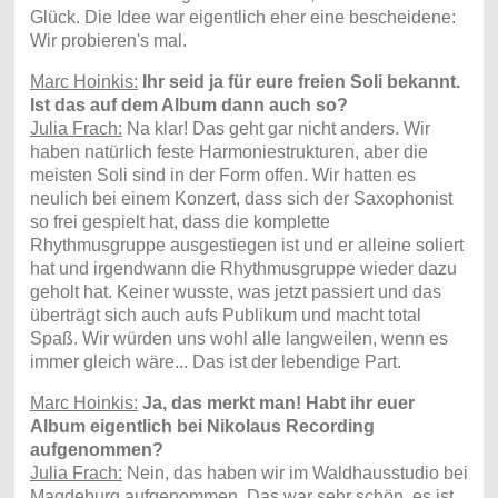
Glück. Die Idee war eigentlich eher eine bescheidene:
Wir probieren's mal.
Marc Hoinkis:
Ihr seid ja für eure freien Soli bekannt.
Ist das auf dem Album dann auch so?
Julia Frach:
Na klar! Das geht gar nicht anders. Wir
haben natürlich feste Harmoniestrukturen, aber die
meisten Soli sind in der Form offen. Wir hatten es
neulich bei einem Konzert, dass sich der Saxophonist
so frei gespielt hat, dass die komplette
Rhythmusgruppe ausgestiegen ist und er alleine soliert
hat und irgendwann die Rhythmusgruppe wieder dazu
geholt hat. Keiner wusste, was jetzt passiert und das
überträgt sich auch aufs Publikum und macht total
Spaß. Wir würden uns wohl alle langweilen, wenn es
immer gleich wäre... Das ist der lebendige Part.
Marc Hoinkis:
Ja, das merkt man! Habt ihr euer
Album eigentlich bei Nikolaus Recording
aufgenommen?
Julia Frach:
Nein, das haben wir im Waldhausstudio bei
Magdeburg aufgenommen. Das war sehr schön, es ist