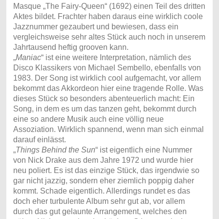
Masque „The Fairy-Queen“ (1692) einen Teil des dritten
Aktes bildet. Frachter haben daraus eine wirklich coole
Jazznummer gezaubert und bewiesen, dass ein
vergleichsweise sehr altes Stück auch noch in unserem
Jahrtausend heftig grooven kann.
„
Maniac
“ ist eine weitere Interpretation, nämlich des
Disco Klassikers von Michael Sembello, ebenfalls von
1983. Der Song ist wirklich cool aufgemacht, vor allem
bekommt das Akkordeon hier eine tragende Rolle. Was
dieses Stück so besonders abenteuerlich macht: Ein
Song, in dem es um das tanzen geht, bekommt durch
eine so andere Musik auch eine völlig neue
Assoziation. Wirklich spannend, wenn man sich einmal
darauf einlässt.
„
Things Behind the Sun
“ ist eigentlich eine Nummer
von Nick Drake aus dem Jahre 1972 und wurde hier
neu poliert. Es ist das einzige Stück, das irgendwie so
gar nicht jazzig, sondern eher ziemlich poppig daher
kommt. Schade eigentlich. Allerdings rundet es das
doch eher turbulente Album sehr gut ab, vor allem
durch das gut gelaunte Arrangement, welches den