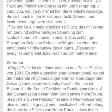
zwischen hypnotischem Geflüster, Passagen á la Rat
Pack und fröhlichem Singsang hin und her springt. „I
carry you, you carry me“ ist hier die feierliche Aussage,
die sich auch in der Musik ausdrückt: Stimme und
Instrumente ergänzen sich perfekt.
„
Tissues
“ ist ein melancholisches Stück, das mit seiner
ruhigen und schwermütigen Stimmung zum
schluchzenden Schunkeln einlädt. Das schläfrige
Saxophon-Solo von Sebastian Wagner ist einer der
emotionalen Höhepunkte des Albums. „Tissues for
every issues“ bietet Julia Frach an. Ich nehme eins!
Zeitreise
„
King of Pain
“ ist eine Interpretation des Police Stücks
von 1983. Es wirkt eigentlich eher konventionell, wobei
der treibende Rhythmus angenehm vom beruhigenden
Gesang kontrastiert wird. Julia Frachs Stimme ist
Balsam für die Seele! Die kleinen Studiogimmicks auf
der Gesangsspur geben dem Song etwas mehr Raum.
„
If Love's a Sweet Passion
“ ist eine
Reharmonisierung
,
also vereinfacht gesagt eine musikalische Bearbeitung
des barocken Stücks von Henry Purcell, dass in der