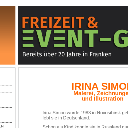
IRINA SIM
Malerei, Zeichnung
und Illustration
Irina Simon wurde 1983 in Novosibirsk ge
lebt sie in Deutschland.
EN
Schon als Kind konnte sie in Russland dur