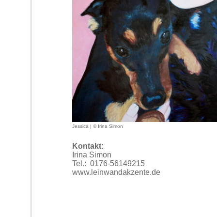
Jessica | © Irina Simon
Kontakt:
Irina Simon
Tel.:
0176-56149215
www.leinwandakzente.de