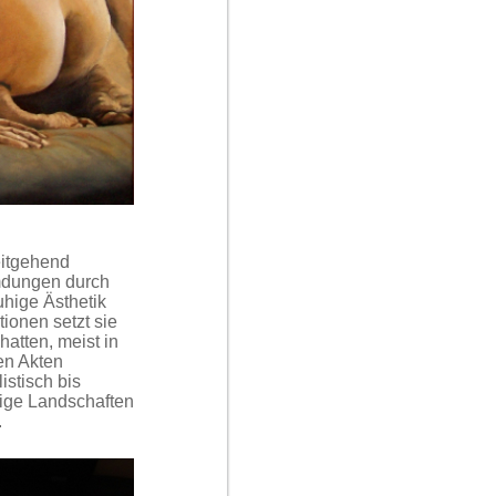
eitgehend
emdungen durch
uhige Ästhetik
ionen setzt sie
atten, meist in
en Akten
istisch bis
nige Landschaften
.