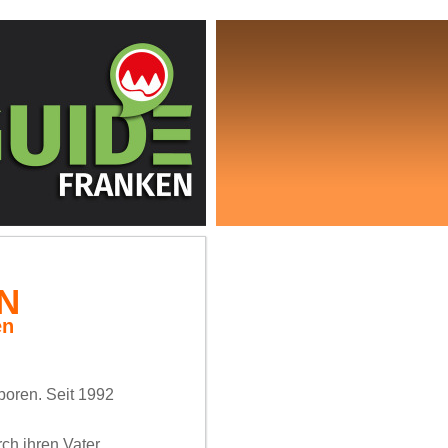
ON
en
boren. Seit 1992
ch ihren Vater,