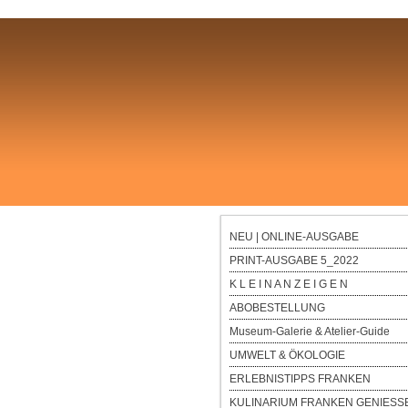
NEU | ONLINE-AUSGABE
PRINT-AUSGABE 5_2022
K L E I N A N Z E I G E N
ABOBESTELLUNG
Museum-Galerie & Atelier-Guide
UMWELT & ÖKOLOGIE
ERLEBNISTIPPS FRANKEN
KULINARIUM FRANKEN GENIESS