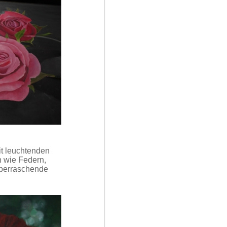
it leuchtenden
n wie Federn,
überraschende