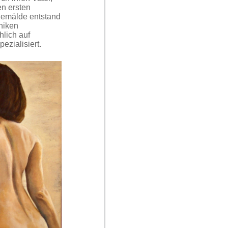
n ersten
lgemälde entstand
niken
hlich auf
ezialisiert.