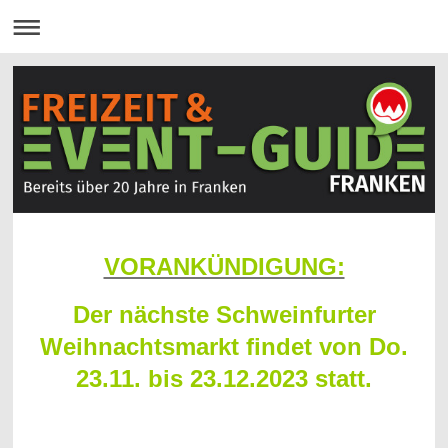
VORANKÜNDIGUNG:
Der nächste Schweinfurter
Weihnachtsmarkt findet von Do.
23.11. bis 23.12.2023 statt.