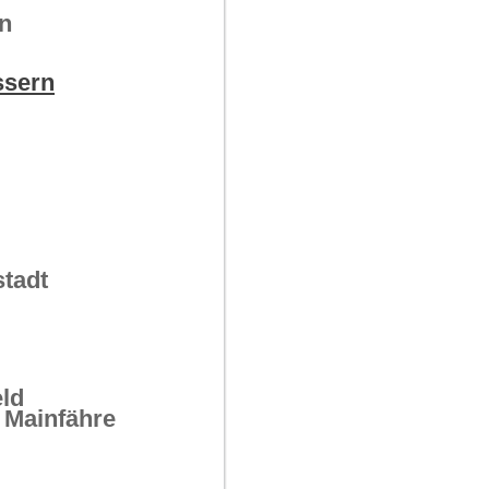
n
ssern
tadt
eld
r Mainfähre