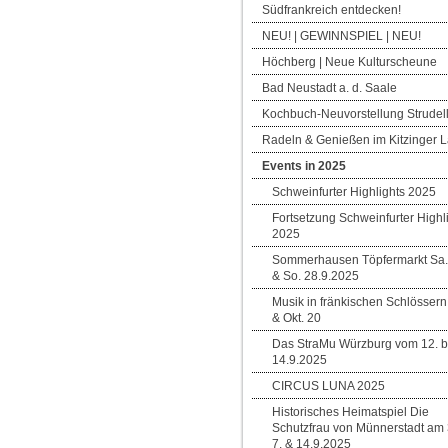
Südfrankreich entdecken!
NEU! | GEWINNSPIEL | NEU!
Höchberg | Neue Kulturscheune
Bad Neustadt a. d. Saale
Kochbuch-Neuvorstellung Strudell
Radeln & Genießen im Kitzinger 
Events in 2025
Schweinfurter Highlights 2025
Fortsetzung Schweinfurter Highl
2025
Sommerhausen Töpfermarkt Sa. 
& So. 28.9.2025
Musik in fränkischen Schlössern
& Okt. 20
Das StraMu Würzburg vom 12. b
14.9.2025
CIRCUS LUNA 2025
Historisches Heimatspiel Die
Schutzfrau von Münnerstadt am 3
7. & 14.9.2025