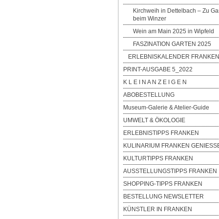
Kirchweih in Dettelbach – Zu Ga
beim Winzer
Wein am Main 2025 in Wipfeld
FASZINATION GARTEN 2025
ERLEBNISKALENDER FRANKEN
PRINT-AUSGABE 5_2022
K L E I N A N Z E I G E N
ABOBESTELLUNG
Museum-Galerie & Atelier-Guide
UMWELT & ÖKOLOGIE
ERLEBNISTIPPS FRANKEN
KULINARIUM FRANKEN GENIESS
KULTURTIPPS FRANKEN
AUSSTELLUNGSTIPPS FRANKEN
SHOPPING-TIPPS FRANKEN
BESTELLUNG NEWSLETTER
KÜNSTLER IN FRANKEN