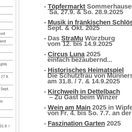
-
Töpfermarkt
Sommerhause
Sa. 27.9. & So. 28.9.2025
-
Musik in fränkischen Schlö
Sept. & Okt. 2025
ust
- Das
StraMu
Würzburg
Land
vom 12. bis 14.9.2025
-
Circus Luna
2025
einfach bezaubernd...
ights
-
Historisches Heimatspiel
Die Schutzfrau von Münners
27.9.
am 31.8. / 7. & 14.9.2025
 Sept.
-
Kirchweih in Dettelbach
– Zu Gast beim Winzer
is
-
Wein am Main
2025 in Wipf
von Fr. 4. bis So. 7.7. an de
-
Faszination Garten
2025
1.8. /