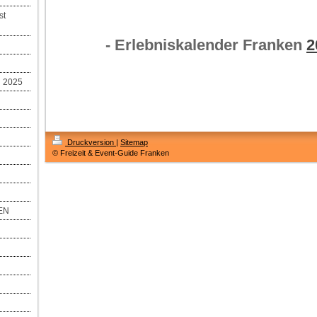
st
- Erlebniskalender Franken
2
 2025
Druckversion
|
Sitemap
© Freizeit & Event-Guide Franken
EN