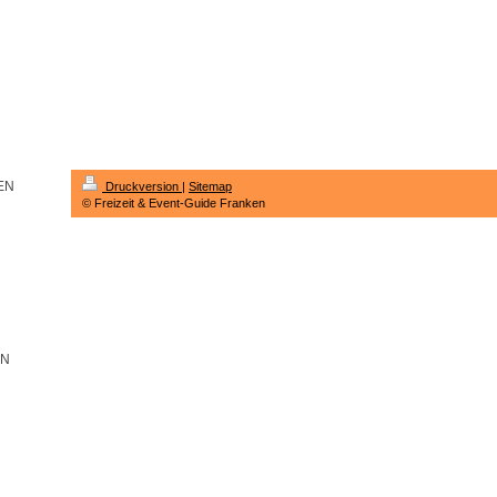
EN
Druckversion
|
Sitemap
© Freizeit & Event-Guide Franken
EN