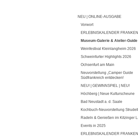
NEU | ONLINE-AUSGABE
Vorwort
ERLEBNISKALENDER FRANKEN
Museum-Galerie & Atelier-Guide
Weinfestival Kleinlangheim 2026
Schweinfurter Highlights 2026
Ochsenfurt am Main
Neuvorstellung „Camper Guide
Südfrankreich entdecken!
NEU! | GEWINNSPIEL | NEU!
Höchberg | Neue Kulturscheune
Bad Neustadt a. d. Saale
Kochbuch-Neuvorstellung Strudell
Radeln & Genießen im Kitzinger 
Events in 2025
ERLEBNISKALENDER FRANKEN