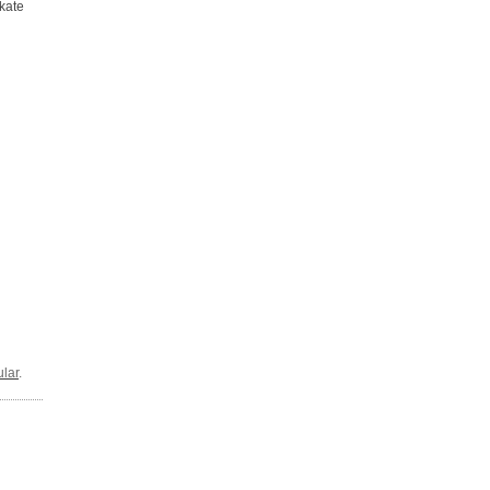
kate
lar
.