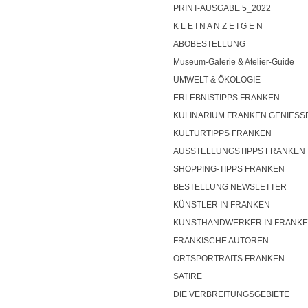
PRINT-AUSGABE 5_2022
K L E I N A N Z E I G E N
ABOBESTELLUNG
Museum-Galerie & Atelier-Guide
UMWELT & ÖKOLOGIE
ERLEBNISTIPPS FRANKEN
KULINARIUM FRANKEN GENIESS
KULTURTIPPS FRANKEN
AUSSTELLUNGSTIPPS FRANKEN
SHOPPING-TIPPS FRANKEN
BESTELLUNG NEWSLETTER
KÜNSTLER IN FRANKEN
KUNSTHANDWERKER IN FRANK
FRÄNKISCHE AUTOREN
ORTSPORTRAITS FRANKEN
SATIRE
DIE VERBREITUNGSGEBIETE