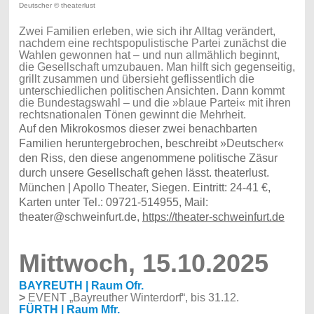
Deutscher © theaterlust
Zwei Familien erleben, wie sich ihr Alltag verändert,
nachdem eine rechtspopulistische Partei zunächst die
Wahlen gewonnen hat – und nun allmählich beginnt,
die Gesellschaft umzubauen. Man hilft sich gegenseitig,
grillt zusammen und übersieht geflissentlich die
unterschiedlichen politischen Ansichten. Dann kommt
die Bundestagswahl – und die »blaue Partei« mit ihren
rechtsnationalen Tönen gewinnt die Mehrheit.
Auf den Mikrokosmos dieser zwei benachbarten
Familien heruntergebrochen, beschreibt »Deutscher«
den Riss, den diese angenommene politische Zäsur
durch unsere Gesellschaft gehen lässt. theaterlust.
München | Apollo Theater, Siegen. Eintritt: 24-41 €,
Karten unter Tel.: 09721-514955, Mail:
theater@schweinfurt.de,
https://theater-schweinfurt.de
Mittwoch, 15.10.2025
BAYREUTH | Raum Ofr.
>
EVENT „Bayreuther Winterdorf“, bis 31.12.
FÜRTH | Raum Mfr.