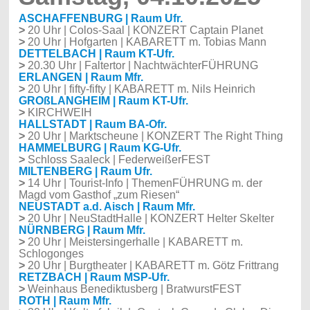
ASCHAFFENBURG | Raum Ufr.
>
20 Uhr | Colos-Saal | KONZERT Captain Planet
>
20 Uhr | Hofgarten | KABARETT m. Tobias Mann
DETTELBACH | Raum KT-Ufr.
>
20.30 Uhr | Faltertor | NachtwächterFÜHRUNG
ERLANGEN | Raum Mfr.
>
20 Uhr | fifty-fifty | KABARETT m. Nils Heinrich
GROßLANGHEIM | Raum KT-Ufr.
>
KIRCHWEIH
HALLSTADT | Raum BA-Ofr.
>
20 Uhr | Marktscheune | KONZERT The Right Thing
HAMMELBURG | Raum KG-Ufr.
>
Schloss Saaleck | FederweißerFEST
MILTENBERG | Raum Ufr.
>
14 Uhr | Tourist-Info | ThemenFÜHRUNG m. der
Magd vom Gasthof „zum Riesen“
NEUSTADT a.d. Aisch | Raum Mfr.
>
20 Uhr | NeuStadtHalle | KONZERT Helter Skelter
NÜRNBERG | Raum Mfr.
>
20 Uhr | Meistersingerhalle | KABARETT m.
Schlogonges
>
20 Uhr | Burgtheater | KABARETT m. Götz Frittrang
RETZBACH | Raum MSP-Ufr.
>
Weinhaus Benediktusberg | BratwurstFEST
ROTH | Raum Mfr.