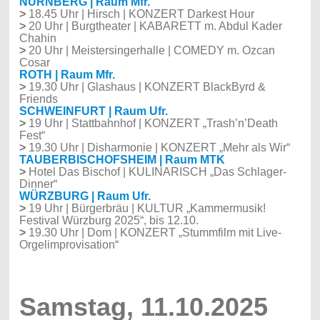
NÜRNBERG | Raum Mfr.
>
18.45 Uhr | Hirsch | KONZERT Darkest Hour
>
20 Uhr | Burgtheater | KABARETT m. Abdul Kader
Chahin
>
20 Uhr | Meistersingerhalle | COMEDY m. Ozcan
Cosar
ROTH | Raum Mfr.
>
19.30 Uhr | Glashaus | KONZERT BlackByrd &
Friends
SCHWEINFURT | Raum Ufr.
>
19 Uhr | Stattbahnhof | KONZERT „Trash’n’Death
Fest“
>
19.30 Uhr | Disharmonie | KONZERT „Mehr als Wir“
TAUBERBISCHOFSHEIM | Raum MTK
>
Hotel Das Bischof | KULINARISCH „Das Schlager-
Dinner“
WÜRZBURG | Raum Ufr.
>
19 Uhr | Bürgerbräu | KULTUR „Kammermusik!
Festival Würzburg 2025“, bis 12.10.
>
19.30 Uhr | Dom | KONZERT „Stummfilm mit Live-
Orgelimprovisation“
Samstag, 11.10.2025