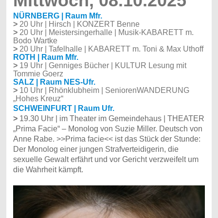
Mittwoch, 08.10.2025
NÜRNBERG | Raum Mfr.
>
20 Uhr | Hirsch | KONZERT Benne
>
20 Uhr | Meistersingerhalle | Musik-KABARETT m.
Bodo Wartke
>
20 Uhr | Tafelhalle | KABARETT m. Toni & Max Uthoff
ROTH | Raum Mfr.
>
19 Uhr | Genniges Bücher | KULTUR Lesung mit
Tommie Goerz
SALZ | Raum NES-Ufr.
>
10 Uhr | Rhönklubheim | SeniorenWANDERUNG
„Hohes Kreuz“
SCHWEINFURT | Raum Ufr.
>
19.30 Uhr | im Theater im Gemeindehaus | THEATER
„Prima Facie“ –
Monolog von Suzie Miller. Deutsch von
Anne Rabe.
>>Prima facie<< ist das Stück der Stunde:
Der Monolog einer jungen Strafverteidigerin, die
sexuelle Gewalt erfährt und vor Gericht verzweifelt um
die Wahrheit kämpft.