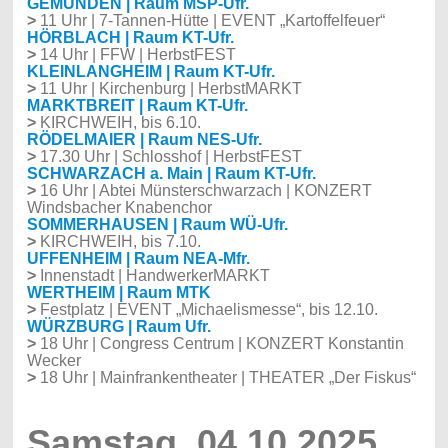
GEMÜNDEN | Raum MSP-Ufr.
>
11 Uhr | 7-Tannen-Hütte | EVENT „Kartoffelfeuer“
HÖRBLACH | Raum KT-Ufr.
>
14 Uhr | FFW | HerbstFEST
KLEINLANGHEIM | Raum KT-Ufr.
>
11 Uhr | Kirchenburg | HerbstMARKT
MARKTBREIT | Raum KT-Ufr.
>
KIRCHWEIH, bis 6.10.
RÖDELMAIER | Raum NES-Ufr.
>
17.30 Uhr | Schlosshof | HerbstFEST
SCHWARZACH a. Main | Raum KT-Ufr.
>
16 Uhr | Abtei Münsterschwarzach | KONZERT
Windsbacher Knabenchor
SOMMERHAUSEN | Raum WÜ-Ufr.
>
KIRCHWEIH, bis 7.10.
UFFENHEIM | Raum NEA-Mfr.
>
Innenstadt | HandwerkerMARKT
WERTHEIM | Raum MTK
>
Festplatz | EVENT „Michaelismesse“, bis 12.10.
WÜRZBURG | Raum Ufr.
>
18 Uhr | Congress Centrum | KONZERT Konstantin
Wecker
>
18 Uhr | Mainfrankentheater | THEATER „Der Fiskus“
Samstag, 04.10.2025