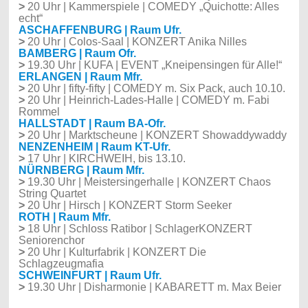
>
20 Uhr | Kammerspiele | COMEDY „Quichotte: Alles
echt“
ASCHAFFENBURG | Raum Ufr.
>
20 Uhr | Colos-Saal | KONZERT Anika Nilles
BAMBERG | Raum Ofr.
>
19.30 Uhr | KUFA | EVENT „Kneipensingen für Alle!“
ERLANGEN | Raum Mfr.
>
20 Uhr | fifty-fifty | COMEDY m. Six Pack, auch 10.10.
>
20 Uhr | Heinrich-Lades-Halle | COMEDY m. Fabi
Rommel
HALLSTADT | Raum BA-Ofr.
>
20 Uhr | Marktscheune | KONZERT Showaddywaddy
NENZENHEIM | Raum KT-Ufr.
>
17 Uhr | KIRCHWEIH, bis 13.10.
NÜRNBERG | Raum Mfr.
>
19.30 Uhr | Meistersingerhalle | KONZERT Chaos
String Quartet
>
20 Uhr | Hirsch | KONZERT Storm Seeker
ROTH | Raum Mfr.
>
18 Uhr | Schloss Ratibor | SchlagerKONZERT
Seniorenchor
>
20 Uhr | Kulturfabrik | KONZERT Die
Schlagzeugmafia
SCHWEINFURT | Raum Ufr.
>
19.30 Uhr | Disharmonie | KABARETT m. Max Beier