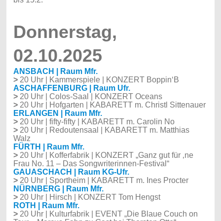
Donnerstag,
02.10.2025
ANSBACH | Raum Mfr.
>
20 Uhr | Kammerspiele | KONZERT Boppin‘B
ASCHAFFENBURG | Raum Ufr.
>
20 Uhr | Colos-Saal | KONZERT Oceans
>
20 Uhr | Hofgarten | KABARETT m. Christl Sittenauer
ERLANGEN | Raum Mfr.
>
20 Uhr | fifty-fifty | KABARETT m. Carolin No
>
20 Uhr | Redoutensaal | KABARETT m. Matthias
Walz
FÜRTH | Raum Mfr.
>
20 Uhr | Kofferfabrik | KONZERT „Ganz gut für ‚ne
Frau No. 11 – Das Songwriterinnen-Festival“
GAUASCHACH | Raum KG-Ufr.
>
20 Uhr | Sportheim | KABARETT m. Ines Procter
NÜRNBERG | Raum Mfr.
>
20 Uhr | Hirsch | KONZERT Tom Hengst
ROTH | Raum Mfr.
>
20 Uhr | Kulturfabrik | EVENT „Die Blaue Couch on