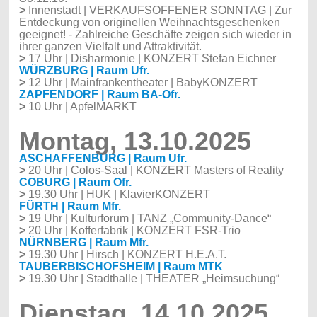
>
Innenstadt
| VERKAUFSOFFENER SONNTAG | Zur
Entdeckung von originellen Weihnachtsgeschenken
geeignet! - Zahlreiche Geschäfte zeigen sich wieder in
ihrer ganzen Vielfalt und Attraktivität.
>
17 Uhr | Disharmonie | KONZERT Stefan Eichner
WÜRZBURG | Raum Ufr.
>
12 Uhr | Mainfrankentheater | BabyKONZERT
ZAPFENDORF | Raum BA-Ofr.
>
10 Uhr | ApfelMARKT
Montag, 13.10.2025
ASCHAFFENBURG | Raum Ufr.
>
20 Uhr | Colos-Saal | KONZERT Masters of Reality
COBURG | Raum Ofr.
>
19.30 Uhr | HUK | KlavierKONZERT
FÜRTH | Raum Mfr.
>
19 Uhr | Kulturforum | TANZ „Community-Dance“
>
20 Uhr | Kofferfabrik | KONZERT FSR-Trio
NÜRNBERG | Raum Mfr.
>
19.30 Uhr | Hirsch | KONZERT H.E.A.T.
TAUBERBISCHOFSHEIM | Raum MTK
>
19.30 Uhr | Stadthalle | THEATER „Heimsuchung“
Dienstag, 14.10.2025