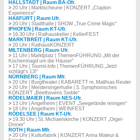
HALLSTADT | Raum BA-Ofr.
>
20 Uhr | Marktscheune | KONZERT „Clapton
Experience“
HAßFURT | Raum Ufr.
>
20 Uhr | Stadthalle | SHOW „True Crime Magic“
IPHOFEN | Raum KT-Ufr.
>
16.30 Uhr | Rathauskeller | KellerFEST
MARKTBREIT | Raum KT-Ufr.
>
20 Uhr | RathausKONZERT
MILTENBERG | Raum Ufr.
>
11 Uhr | Marktplatz | ThemenFÜHRUNG „Mit der
Küchenmagd um die Häuser“
>
17 Uhr | Tourist-Info | ThemenFÜHRUNG „Jetzt
schlägt’s 13!“
NÜRNBERG | Raum Mfr.
>
20 Uhr | Burgtheater | KABARETT m. Matthias Reuter
>
20 Uhr | Meistersingerhalle | 3. Symphonisches
KONZERT „Beethovens Siebte“
RÖDELMAIER | Raum NES-Ufr.
>
13 Uhr | Angelheim | EVENT „Seegelände reinigen“
>
18 Uhr | Angelheim | WEINFEST
RÖDELSEE | Raum KT-Ufr.
>
19.30 Uhr | St. Michaelskirche | KONZERT „Orgel-
Dinner“
ROTH | Raum Mfr.
>
20 Uhr | Kulturfabrik | KONZERT Anna Mateur &