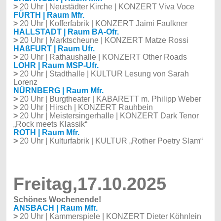
>
20 Uhr | Neustädter Kirche | KONZERT Viva Voce
FÜRTH | Raum Mfr.
>
20 Uhr | Kofferfabrik | KONZERT Jaimi Faulkner
HALLSTADT | Raum BA-Ofr.
>
20 Uhr | Marktscheune | KONZERT Matze Rossi
HAßFURT | Raum Ufr.
>
20 Uhr | Rathaushalle | KONZERT Other Roads
LOHR | Raum MSP-Ufr.
>
20 Uhr | Stadthalle | KULTUR Lesung von Sarah
Lorenz
NÜRNBERG | Raum Mfr.
>
20 Uhr | Burgtheater | KABARETT m. Philipp Weber
>
20 Uhr | Hirsch | KONZERT Rauhbein
>
20 Uhr | Meistersingerhalle | KONZERT Dark Tenor
„Rock meets Klassik“
ROTH | Raum Mfr.
>
20 Uhr | Kulturfabrik | KULTUR „Rother Poetry Slam“
Freitag,17.10.2025
Schönes Wochenende!
ANSBACH | Raum Mfr.
>
20 Uhr | Kammerspiele | KONZERT Dieter Köhnlein