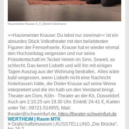
Hausmeister Krause 4_©_Dietrich Dettmann
>>Hausmeister Krause: Du lebst nur zweimal<< ist ein
absurdes Stück Volkstheater mit den beliebtesten
Figuren der Fernsehserie. Krause hat er wieder einmal
den Hochzeitstag vergessen und nur seine
Präsidentschaft im Teckel-Verein im Sinn. Soweit, so
schlecht. Das kennt Lisbeth und will ihn mit einigen
Tagen Auszug aus der Wohnung bestrafen. Alles wäre
bald vergessen, wenn Lisbeth nicht eine Nachricht
hinterlassen hätte, die Dieter Krause auf seine Weise
interpretiert und die ihn halb um den Verstand bringt.
Theater am Dom, Köln - Theater an der Kö, Düsseldorf.
Auch am 2.10.25 um 19.30 Uhr. Eintritt: 24-41 €, Karten
unter Tel.: 09721-514955, Mail:
theater@schweinfurt.de,
https://theater-schweinfurt.de
WERTHEIM | Raum MTK
>
Grafschaftsmuseum | AUSSTELLUNG „Die Brücke“,
bis 15.2.