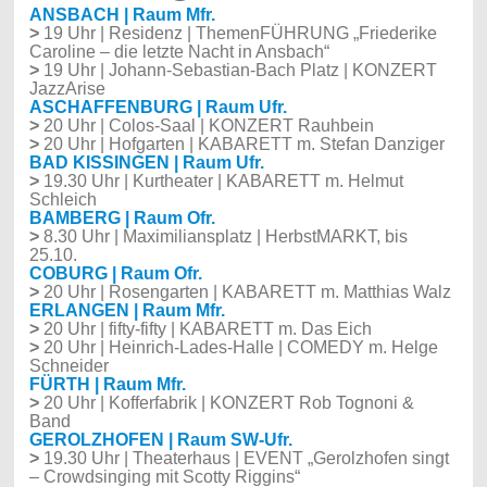
ANSBACH | Raum Mfr.
>
19 Uhr | Residenz | ThemenFÜHRUNG „Friederike
Caroline – die letzte Nacht in Ansbach“
>
19 Uhr | Johann-Sebastian-Bach Platz | KONZERT
JazzArise
ASCHAFFENBURG | Raum Ufr.
>
20 Uhr | Colos-Saal | KONZERT Rauhbein
>
20 Uhr | Hofgarten | KABARETT m. Stefan Danziger
BAD KISSINGEN | Raum Ufr.
>
19.30 Uhr | Kurtheater | KABARETT m. Helmut
Schleich
BAMBERG | Raum Ofr.
>
8.30 Uhr | Maximiliansplatz | HerbstMARKT, bis
25.10.
COBURG | Raum Ofr.
>
20 Uhr | Rosengarten | KABARETT m. Matthias Walz
ERLANGEN | Raum Mfr.
>
20 Uhr | fifty-fifty | KABARETT m. Das Eich
>
20 Uhr | Heinrich-Lades-Halle | COMEDY m. Helge
Schneider
FÜRTH | Raum Mfr.
>
20 Uhr | Kofferfabrik | KONZERT Rob Tognoni &
Band
GEROLZHOFEN | Raum SW-Ufr.
>
19.30 Uhr | Theaterhaus | EVENT „Gerolzhofen singt
– Crowdsinging mit Scotty Riggins“