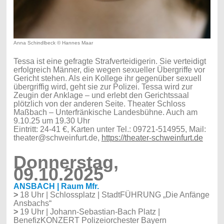
Anna Schindlbeck © Hannes Maar
Tessa ist eine gefragte Strafverteidigerin. Sie verteidigt
erfolgreich Männer, die wegen sexueller Übergriffe vor
Gericht stehen. Als ein Kollege ihr gegenüber sexuell
übergriffig wird, geht sie zur Polizei. Tessa wird zur
Zeugin der Anklage – und erlebt den Gerichtssaal
plötzlich von der anderen Seite. Theater Schloss
Maßbach – Unterfränkische Landesbühne. Auch am
9.10.25 um 19.30 Uhr
Eintritt: 24-41 €, Karten unter Tel.: 09721-514955, Mail:
theater@schweinfurt.de,
https://theater-schweinfurt.de
Donnerstag,
09.10.2025
ANSBACH | Raum Mfr.
>
18 Uhr | Schlossplatz | StadtFÜHRUNG „Die Anfänge
Ansbachs“
>
19 Uhr | Johann-Sebastian-Bach Platz |
BenefizKONZERT Polizeiorchester Bayern