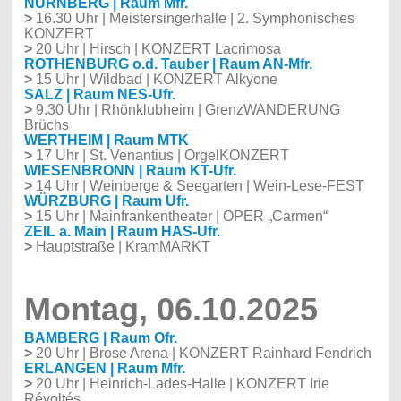
NÜRNBERG | Raum Mfr.
>
16.30 Uhr | Meistersingerhalle | 2. Symphonisches
KONZERT
>
20 Uhr | Hirsch | KONZERT Lacrimosa
ROTHENBURG o.d. Tauber | Raum AN-Mfr.
>
15 Uhr | Wildbad | KONZERT Alkyone
SALZ | Raum NES-Ufr.
>
9.30 Uhr | Rhönklubheim | GrenzWANDERUNG
Brüchs
WERTHEIM | Raum MTK
>
17 Uhr | St. Venantius | OrgelKONZERT
WIESENBRONN | Raum KT-Ufr.
>
14 Uhr | Weinberge & Seegarten | Wein-Lese-FEST
WÜRZBURG | Raum Ufr.
>
15 Uhr | Mainfrankentheater | OPER „Carmen“
ZEIL a. Main | Raum HAS-Ufr.
>
Hauptstraße | KramMARKT
Montag, 06.10.2025
BAMBERG | Raum Ofr.
>
20 Uhr | Brose Arena | KONZERT Rainhard Fendrich
ERLANGEN | Raum Mfr.
>
20 Uhr | Heinrich-Lades-Halle | KONZERT Irie
Révoltés