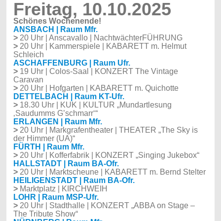
Freitag, 10.10.2025
Schönes Wochenende!
ANSBACH | Raum Mfr.
>
20 Uhr | Anscavallo | NachtwächterFÜHRUNG
>
20 Uhr | Kammerspiele | KABARETT m. Helmut
Schleich
ASCHAFFENBURG | Raum Ufr.
>
19 Uhr | Colos-Saal | KONZERT The Vintage
Caravan
>
20 Uhr | Hofgarten | KABARETT m. Quichotte
DETTELBACH | Raum KT-Ufr.
>
18.30 Uhr | KUK | KULTUR „Mundartlesung
‚Saudumms G’schmarr‘“
ERLANGEN | Raum Mfr.
>
20 Uhr | Markgrafentheater | THEATER „The Sky is
der Himmer (UA)“
FÜRTH | Raum Mfr.
>
20 Uhr | Kofferfabrik | KONZERT „Singing Jukebox“
HALLSTADT | Raum BA-Ofr.
>
20 Uhr | Marktscheune | KABARETT m. Bernd Stelter
HEILIGENSTADT | Raum BA-Ofr.
>
Marktplatz | KIRCHWEIH
LOHR | Raum MSP-Ufr.
>
20 Uhr | Stadthalle | KONZERT „ABBA on Stage –
The Tribute Show“