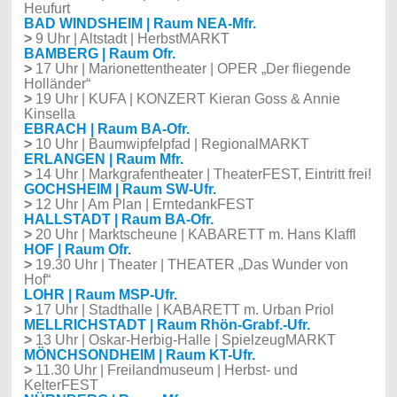
Heufurt
BAD WINDSHEIM | Raum NEA-Mfr.
>
9 Uhr | Altstadt | HerbstMARKT
BAMBERG | Raum Ofr.
>
17 Uhr | Marionettentheater | OPER „Der fliegende
Holländer“
>
19 Uhr | KUFA | KONZERT Kieran Goss & Annie
Kinsella
EBRACH | Raum BA-Ofr.
>
10 Uhr | Baumwipfelpfad | RegionalMARKT
ERLANGEN | Raum Mfr.
>
14 Uhr | Markgrafentheater | TheaterFEST, Eintritt frei!
GOCHSHEIM | Raum SW-Ufr.
>
12 Uhr | Am Plan | ErntedankFEST
HALLSTADT | Raum BA-Ofr.
>
20 Uhr | Marktscheune | KABARETT m. Hans Klaffl
HOF | Raum Ofr.
>
19.30 Uhr | Theater | THEATER „Das Wunder von
Hof“
LOHR | Raum MSP-Ufr.
>
17 Uhr | Stadthalle | KABARETT m. Urban Priol
MELLRICHSTADT | Raum Rhön-Grabf.-Ufr.
>
13 Uhr | Oskar-Herbig-Halle | SpielzeugMARKT
MÖNCHSONDHEIM | Raum KT-Ufr.
>
11.30 Uhr | Freilandmuseum | Herbst- und
KelterFEST