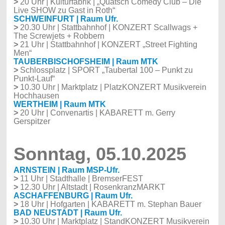
>
20 Uhr | Kulturfabrik | „Quatsch Comedy Club – Die
Live SHOW zu Gast in Roth“
SCHWEINFURT | Raum Ufr.
>
20.30 Uhr | Stattbahnhof | KONZERT Scallwags +
The Screwjets + Robbern
>
21 Uhr | Stattbahnhof | KONZERT „Street Fighting
Men“
TAUBERBISCHOFSHEIM | Raum MTK
>
Schlossplatz | SPORT „Taubertal 100 – Punkt zu
Punkt-Lauf“
>
10.30 Uhr | Marktplatz | PlatzKONZERT Musikverein
Hochhausen
WERTHEIM | Raum MTK
>
20 Uhr | Convenartis | KABARETT m. Gerry
Gerspitzer
Sonntag, 05.10.2025
ARNSTEIN | Raum MSP-Ufr.
>
11 Uhr | Stadthalle | BremserFEST
>
12.30 Uhr | Altstadt | RosenkranzMARKT
ASCHAFFENBURG | Raum Ufr.
>
18 Uhr | Hofgarten | KABARETT m. Stephan Bauer
BAD NEUSTADT | Raum Ufr.
>
10.30 Uhr | Marktplatz | StandKONZERT Musikverein