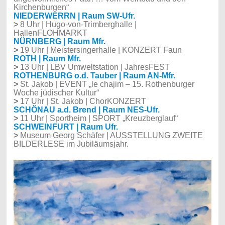
Kirchenburgen“
NIEDERWERRN | Raum SW-Ufr.
>
8 Uhr | Hugo-von-Trimberghalle |
HallenFLOHMARKT
NÜRNBERG | Raum Mfr.
>
19 Uhr | Meistersingerhalle | KONZERT Faun
ROTH | Raum Mfr.
>
13 Uhr | LBV Umweltstation | JahresFEST
ROTHENBURG o.d. Tauber | Raum AN-Mfr.
>
St. Jakob | EVENT „le chajim – 15. Rothenburger
Woche jüdischer Kultur“
>
17 Uhr | St. Jakob | ChorKONZERT
SCHÖNAU a.d. Brend | Raum NES-Ufr.
>
11 Uhr | Sportheim | SPORT „Kreuzberglauf“
SCHWEINFURT | Raum Ufr.
>
Museum Georg Schäfer | AUSSTELLUNG ZWEITE
BILDERLESE
im Jubiläumsjahr.