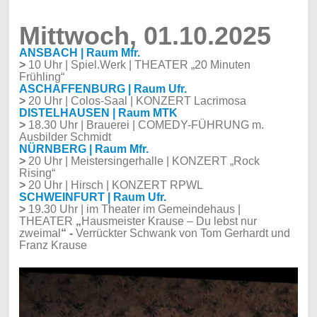
Mittwoch, 01.10.2025
ANSBACH | Raum Mfr.
>
10 Uhr | Spiel.Werk | THEATER „20 Minuten
Frühling“
ASCHAFFENBURG | Raum Ufr.
>
20 Uhr | Colos-Saal | KONZERT Lacrimosa
DISTELHAUSEN | Raum MTK
>
18.30 Uhr | Brauerei | COMEDY-FÜHRUNG m.
Ausbilder Schmidt
NÜRNBERG | Raum Mfr.
>
20 Uhr | Meistersingerhalle | KONZERT „Rock
Rising“
>
20 Uhr | Hirsch | KONZERT RPWL
SCHWEINFURT | Raum Ufr.
>
19.30 Uhr | im Theater im Gemeindehaus |
THEATER
„
Hausmeister Krause – Du lebst nur
zweimal
“ -
Verrückter Schwank von Tom Gerhardt und
Franz Krause