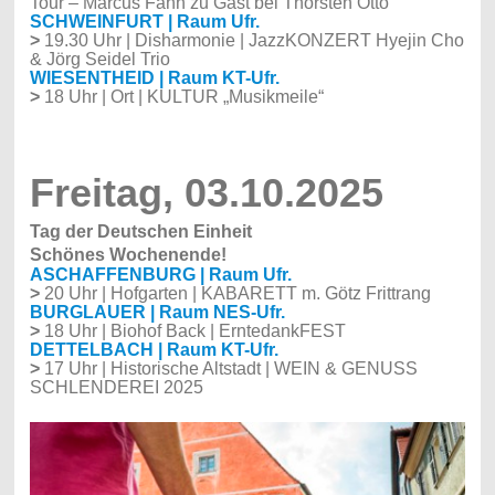
Tour – Marcus Fahn zu Gast bei Thorsten Otto“
SCHWEINFURT | Raum Ufr.
>
19.30 Uhr | Disharmonie | JazzKONZERT Hyejin Cho
& Jörg Seidel Trio
WIESENTHEID | Raum KT-Ufr.
>
18 Uhr | Ort | KULTUR „Musikmeile“
Freitag, 03.10.2025
Tag der Deutschen Einheit
Schönes Wochenende!
ASCHAFFENBURG | Raum Ufr.
>
20 Uhr | Hofgarten | KABARETT m. Götz Frittrang
BURGLAUER | Raum NES-Ufr.
>
18 Uhr | Biohof Back | ErntedankFEST
DETTELBACH | Raum KT-Ufr.
>
17 Uhr | Historische Altstadt | WEIN & GENUSS
SCHLENDEREI 2025