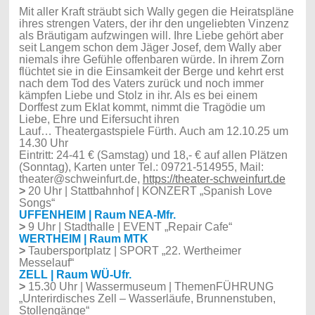
Mit aller Kraft sträubt sich Wally gegen die Heiratspläne
ihres strengen Vaters, der ihr den ungeliebten Vinzenz
als Bräutigam aufzwingen will. Ihre Liebe gehört aber
seit Langem schon dem Jäger Josef, dem Wally aber
niemals ihre Gefühle offenbaren würde. In ihrem Zorn
flüchtet sie in die Einsamkeit der Berge und kehrt erst
nach dem Tod des Vaters zurück und noch immer
kämpfen Liebe und Stolz in ihr. Als es bei einem
Dorffest zum Eklat kommt, nimmt die Tragödie um
Liebe, Ehre und Eifersucht ihren
Lauf…
Theatergastspiele Fürth.
Auch am 12.10.25 um
14.30 Uhr
Eintritt: 24-41 € (Samstag) und 18,- € auf allen Plätzen
(Sonntag), Karten unter Tel.: 09721-514955, Mail:
theater@schweinfurt.de,
https://theater-schweinfurt.de
>
20 Uhr | Stattbahnhof | KONZERT „Spanish Love
Songs“
UFFENHEIM | Raum NEA-Mfr.
>
9 Uhr | Stadthalle | EVENT „Repair Cafe“
WERTHEIM | Raum MTK
>
Taubersportplatz | SPORT „22. Wertheimer
Messelauf“
ZELL | Raum WÜ-Ufr.
>
15.30 Uhr | Wassermuseum | ThemenFÜHRUNG
„Unterirdisches Zell – Wasserläufe, Brunnenstuben,
Stollengänge“