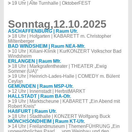
>
19 Uhr | Alte Turnhalle | OktoberFEST
Sonntag,12.10.2025
ASCHAFFENBURG | Raum Ufr.
>
18 Uhr | Hofgarten | KABARETT m. Christopher
Miltenberger
BAD WINDSHEIM | Raum NEA-Mfr.
>
10 Uhr | Kiliani-Klinik | KurKONZERT Volkschor Bad
Windsheim
ERLANGEN | Raum Mfr.
>
18 Uhr | Markgrafentheater | THEATER „Ewig
Sommer (UA)“
>
19 Uhr | Heinrich-Lades-Halle | COMEDY m. Bülent
Ceylan
GEMÜNDEN | Raum MSP-Ufr.
>
12 Uhr | Innenstadt | HerbstMARKT
HALLSTADT | Raum BA-Ofr.
>
19 Uhr | Marktscheune | KABARETT „Ein Abend mit
Robert Kreis“
HAßFURT | Raum Ufr.
>
18 Uhr | Stadthalle | KONZERT Wolfgang Buck
MÖNCHSONDHEIM | Raum KT-Ufr.
>
14 Uhr | Freilandmuseum | ThemenFÜHRUNG „Ein
ungewöhnliches Paar! … vom Weinbau und den