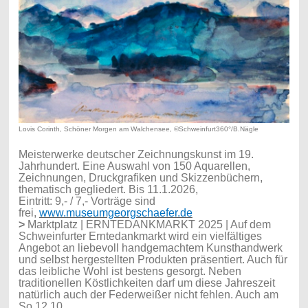
Lovis Corinth, Schöner Morgen am Walchensee, ©Schweinfurt360°/B.Nägle
Meisterwerke deutscher Zeichnungskunst im 19.
Jahrhundert. Eine Auswahl von 150 Aquarellen,
Zeichnungen, Druckgrafiken und Skizzenbüchern,
thematisch gegliedert. Bis 11.1.2026,
Eintritt:
9,- / 7,- Vorträge sind
frei,
www.museumgeorgschaefer.de
>
Marktplatz
| ERNTEDANKMARKT 2025 | Auf dem
Schweinfurter Erntedankmarkt wird ein vielfältiges
Angebot an liebevoll handgemachtem Kunsthandwerk
und selbst hergestellten Produkten präsentiert. Auch für
das leibliche Wohl ist bestens gesorgt. Neben
traditionellen Köstlichkeiten darf um diese Jahreszeit
natürlich auch der Federweißer nicht fehlen. Auch am
So.12.10.